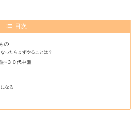
目次
もの
くなったらまずやることは？
盤~３０代中盤
期になる